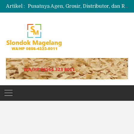
Artikel :
Pusatnya Agen, Grosir, Distributor, dan Reseller Puyur Koin
Produksi Slondok
Produsen Kerupuk Slondok Magelang
Jual Puyur Koin Mentah 1 Ball 5 kg
Jual Pasir Merapi Terdekat Kualitas Unggul untuk Proyek Kecil hingga Besar