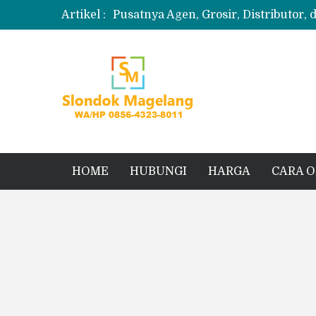
Artikel :
Pusatnya Agen, Grosir, Distributor, 
Produksi Slondok
Produsen Kerupuk Slondok Magela
Jual Puyur Koin Mentah 1 Ball 5 kg
Jual Pasir Merapi Terdekat Kualita
HOME
HUBUNGI
HARGA
CARA 