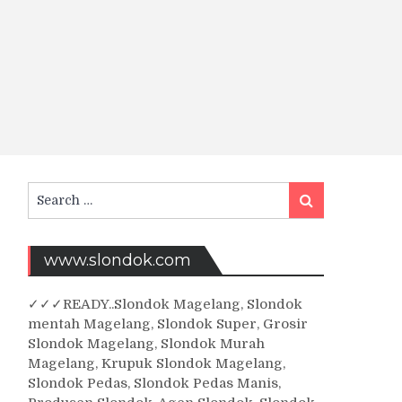
Search
Search
for:
www.slondok.com
✓
✓✓
READY..Slondok Magelang, Slondok
mentah Magelang, Slondok Super, Grosir
Slondok Magelang, Slondok Murah
Magelang, Krupuk Slondok Magelang,
Slondok Pedas, Slondok Pedas Manis,