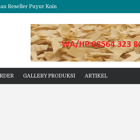
dan Reseller Puyur Koin
ng
s Unggul untuk Proyek Kecil hingga Besar
ORDER
GALLERY PRODUKSI
ARTIKEL