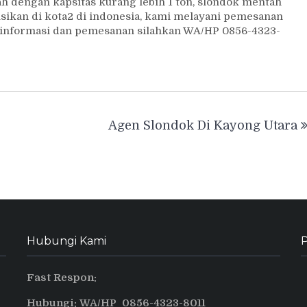
 dengan kapsitas kurang lebih 1 ton, slondok mentah
usikan di kota2 di indonesia, kami melayani pemesanan
uk informasi dan pemesanan silahkan WA/HP 0856-4323-
Agen Slondok Di Kayong Utara
Hubungi Kami
P
Fast Respon:
Hubungi: WA/HP 0856-4323-8011