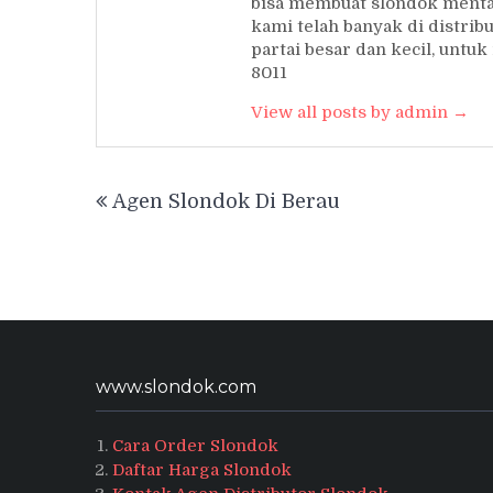
bisa membuat slondok mentah
kami telah banyak di distrib
partai besar dan kecil, unt
8011
View all posts by admin →
Post
Agen Slondok Di Berau
navigation
www.slondok.com
Cara Order Slondok
Daftar Harga Slondok