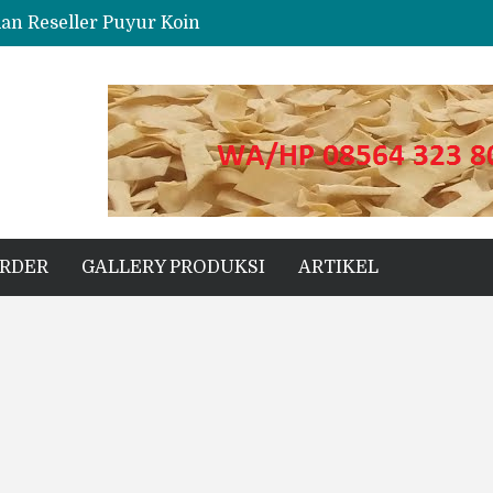
dan Reseller Puyur Koin
ng
s Unggul untuk Proyek Kecil hingga Besar
ORDER
GALLERY PRODUKSI
ARTIKEL