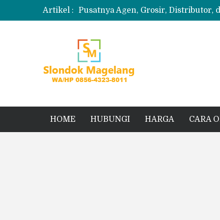
Artikel :
Pusatnya Agen, Grosir, Distributor, 
Produksi Slondok
Produsen Kerupuk Slondok Magela
Jual Puyur Koin Mentah 1 Ball 5 kg
Jual Pasir Merapi Terdekat Kualita
HOME
HUBUNGI
HARGA
CARA 