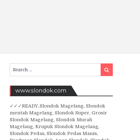
Search
Search
for:
www.slondok.com
✓
✓✓
READY..Slondok Magelang, Slondok
mentah Magelang, Slondok Super, Grosir
Slondok Magelang, Slondok Murah
Magelang, Krupuk Slondok Magelang,
Slondok Pedas, Slondok Pedas Manis,