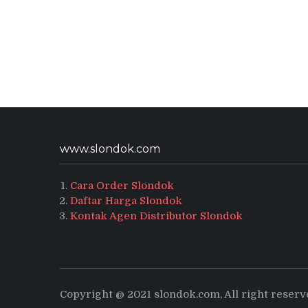
www.slondok.com
Cara Order Slondok
Daftar Harga Slondok
Kontak Agen Distributor Slondok
Copyright @ 2021 slondok.com, All right reser