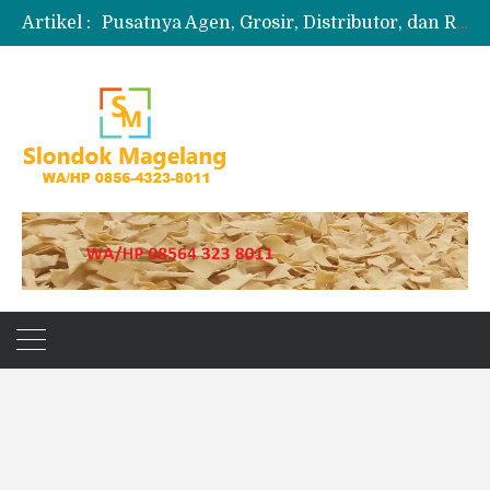
Artikel :
Pusatnya Agen, Grosir, Distributor, dan Reseller Puyur Koin
Produksi Slondok
Produsen Kerupuk Slondok Magelang
Jual Puyur Koin Mentah 1 Ball 5 kg
Jual Pasir Merapi Terdekat Kualitas Unggul untuk Proyek Kecil hingga Besar