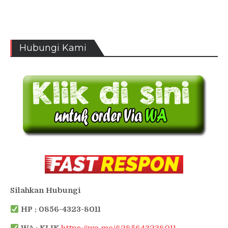
Hubungi Kami
Silahkan Hubungi
HP : 0856-4323-8011