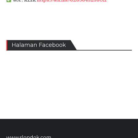
WA : KLIK
https://wa.me/6285643238011
Halaman Facebook
www.slondok.com