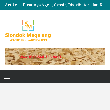
Artikel :
Pusatnya Agen, Grosir, Distributor, dan Reseller Puyur Koin
Produksi Slondok
Produsen Kerupuk Slondok Magelang
Jual Puyur Koin Mentah 1 Ball 5 kg
Jual Pasir Merapi Terdekat Kualitas Unggul untuk Proyek Kecil hingga Besar