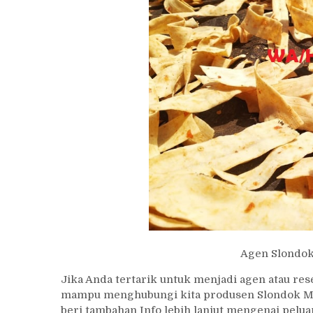
Agen Slondok
Jika Anda tertarik untuk menjadi agen atau res
mampu menghubungi kita produsen Slondok Ma
beri tambahan Info lebih lanjut mengenai pelu