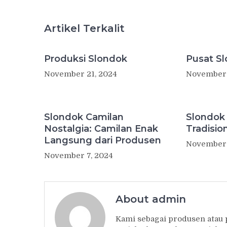
Artikel Terkalit
Produksi Slondok
Pusat S
November 21, 2024
November 
Slondok Camilan
Slondok
Nostalgia: Camilan Enak
Tradisio
Langsung dari Produsen
November 
November 7, 2024
About admin
Kami sebagai produsen atau