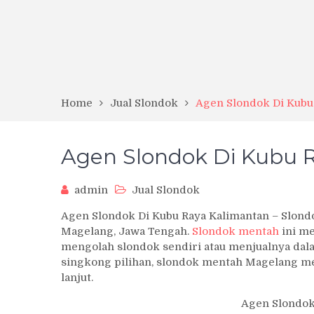
Home
Jual Slondok
Agen Slondok Di Kubu
Agen Slondok Di Kubu 
admin
Jual Slondok
Agen Slondok Di Kubu Raya Kalimantan – Slond
Magelang, Jawa Tengah.
Slondok mentah
ini me
mengolah slondok sendiri atau menjualnya da
singkong pilihan, slondok mentah Magelang me
lanjut.
Agen Slondok