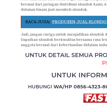
berasal dari jaringan distribusi slondok kam
didalam bisnis jual membeli slondok.
BACA JUGA:
PRODUSEN JUAL SLONDO
Jadi, jangan curiga untuk menjadikan slondok d
Dapatkan slondok berkwalitas bersama rasa lez
anggota berasal dari keberhasilan didalam indu
UNTUK DETAIL SEMUA PROD
P
UNTUK INFORM
HUBUNGI
WA/HP 0856-4323-8