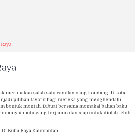
 Raya
Raya
ok merupakan salah satu camilan yang kondang di kota
njadi pilihan favorit bagi mereka yang menghendaki
lam bentuk mentah. Dibuat bersama memakai bahan baku
mpunyai mutu yang terjamin dan siap untuk diolah lebih
 Di Kubu Raya Kalimantan