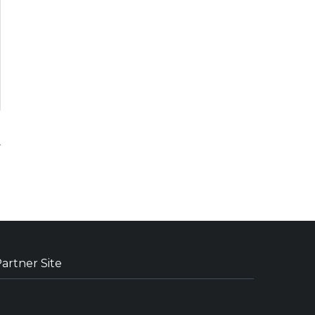
artner Site
Produsen Puyur Magelang