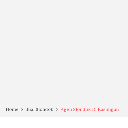
Home
Jual Slondok
Agen Slondok Di Kasongan