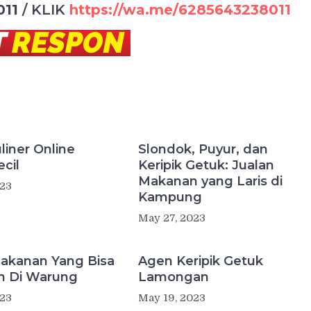
011
/
KLIK
https://wa.me/6285643238011
liner Online
Slondok, Puyur, dan
cil
Keripik Getuk: Jualan
Makanan yang Laris di
023
Kampung
May 27, 2023
akanan Yang Bisa
Agen Keripik Getuk
an Di Warung
Lamongan
023
May 19, 2023