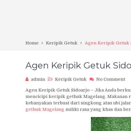
Home
Keripik Getuk
Agen Keripik Getuk 
Agen Keripik Getuk Sido
on
admin
Keripik Getuk
No Comment
Ag
Agen Keripik Getuk Sidoarjo – Jika Anda berku
Ke
mencicipi keripik gethuk Magelang. Makanan ri
Ge
kebanyakan terbuat dari singkong atau ubi jal
Si
gethuk Magelang
miliki rasa yang khas dan ber