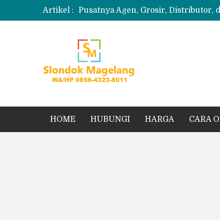
Artikel :
Pusatnya Agen, Grosir, Distributor, 
Produksi Slondok
Produsen Kerupuk Slondok Magela
Jual Puyur Koin Mentah 1 Ball 5 kg
Jual Pasir Merapi Terdekat Kualita
HOME
HUBUNGI
HARGA
CARA 