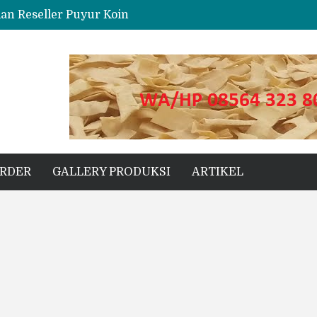
dan Reseller Puyur Koin
ng
s Unggul untuk Proyek Kecil hingga Besar
ORDER
GALLERY PRODUKSI
ARTIKEL