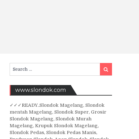
Search
Search
for:
www.slondok.com
✓
✓✓
READY..Slondok Magelang, Slondok
mentah Magelang, Slondok Super, Grosir
Slondok Magelang, Slondok Murah
Magelang, Krupuk Slondok Magelang,
Slondok Pedas, Slondok Pedas Manis,