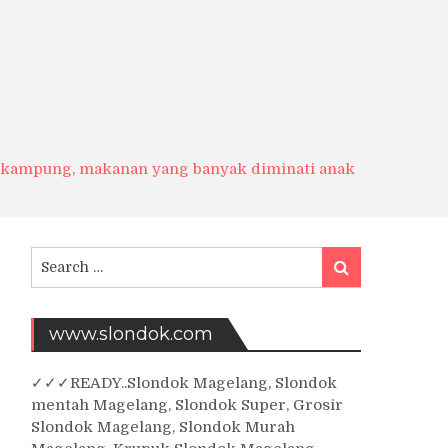
 di kampung, makanan yang banyak diminati anak
Search
Search
for:
www.slondok.com
✓
✓✓
READY..Slondok Magelang, Slondok
mentah Magelang, Slondok Super, Grosir
Slondok Magelang, Slondok Murah