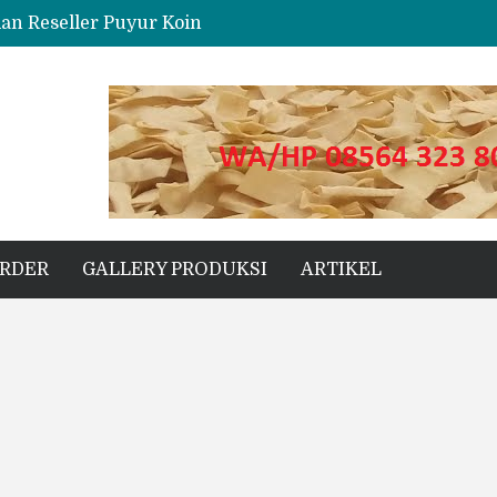
dan Reseller Puyur Koin
ng
s Unggul untuk Proyek Kecil hingga Besar
ORDER
GALLERY PRODUKSI
ARTIKEL