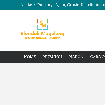
Artikel :
Pusatnya Agen, Grosir, Distributor, 
Produksi Slondok
Produsen Kerupuk Slondok Magela
Jual Puyur Koin Mentah 1 Ball 5 kg
Jual Pasir Merapi Terdekat Kualita
HOME
HUBUNGI
HARGA
CARA 