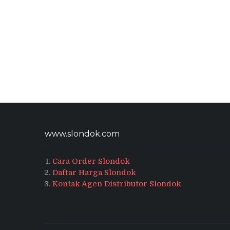
www.slondok.com
Cara Order Slondok
Daftar Harga Slondok
Kontak Agen Distributor Slondok