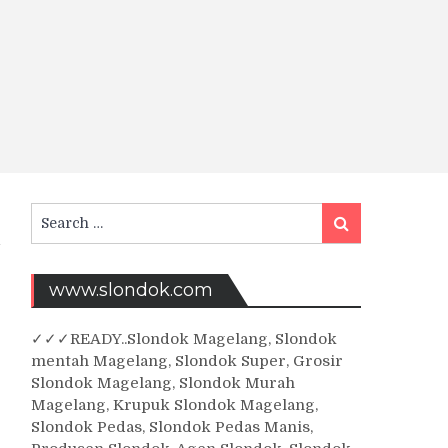
Search
Search
for:
www.slondok.com
✓
✓✓
READY..Slondok Magelang, Slondok
mentah Magelang, Slondok Super, Grosir
Slondok Magelang, Slondok Murah
Magelang, Krupuk Slondok Magelang,
Slondok Pedas, Slondok Pedas Manis,