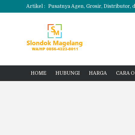
Artikel :
Pusatnya Agen, Grosir, Distributor, 
Produksi Slondok
Produsen Kerupuk Slondok Magela
Jual Puyur Koin Mentah 1 Ball 5 kg
Jual Pasir Merapi Terdekat Kualita
HOME
HUBUNGI
HARGA
CARA 