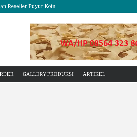
dan Reseller Puyur Koin
ng
s Unggul untuk Proyek Kecil hingga Besar
ORDER
GALLERY PRODUKSI
ARTIKEL