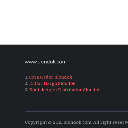
www.slondok.com
Cara Order Slondok
Daftar Harga Slondok
Kontak Agen Distributor Slondok
Copyright @ 2021 slondok.com, All right reser