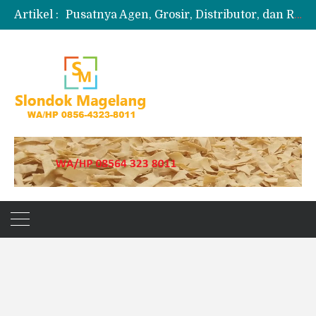
Artikel :
Pusatnya Agen, Grosir, Distributor, dan Reseller Puyur Koin
Produksi Slondok
Produsen Kerupuk Slondok Magelang
Jual Puyur Koin Mentah 1 Ball 5 kg
Jual Pasir Merapi Terdekat Kualitas Unggul untuk Proyek Kecil hingga Besar