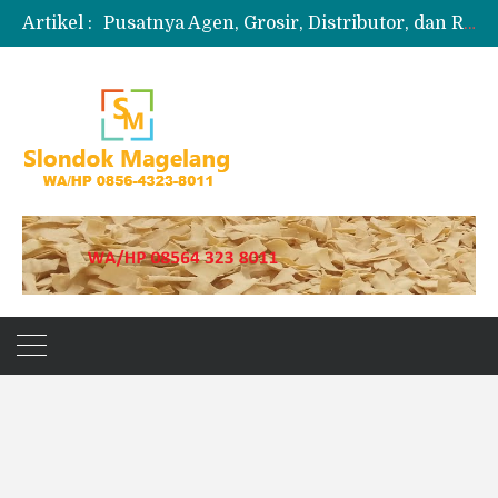
Artikel :
Pusatnya Agen, Grosir, Distributor, dan Reseller Puyur Koin
Produksi Slondok
Produsen Kerupuk Slondok Magelang
Jual Puyur Koin Mentah 1 Ball 5 kg
Jual Pasir Merapi Terdekat Kualitas Unggul untuk Proyek Kecil hingga Besar