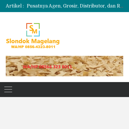
Artikel :
Pusatnya Agen, Grosir, Distributor, dan Reseller Puyur Koin
Produksi Slondok
Produsen Kerupuk Slondok Magelang
Jual Puyur Koin Mentah 1 Ball 5 kg
Jual Pasir Merapi Terdekat Kualitas Unggul untuk Proyek Kecil hingga Besar