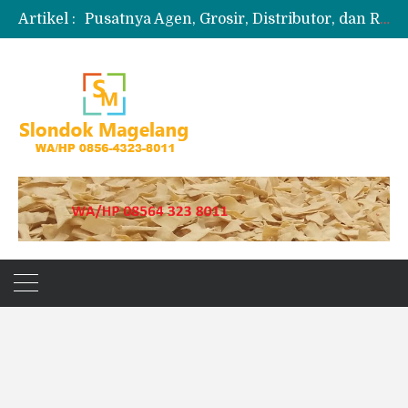
Artikel :
Pusatnya Agen, Grosir, Distributor, dan Reseller Puyur Koin
Produksi Slondok
Produsen Kerupuk Slondok Magelang
Jual Puyur Koin Mentah 1 Ball 5 kg
Jual Pasir Merapi Terdekat Kualitas Unggul untuk Proyek Kecil hingga Besar