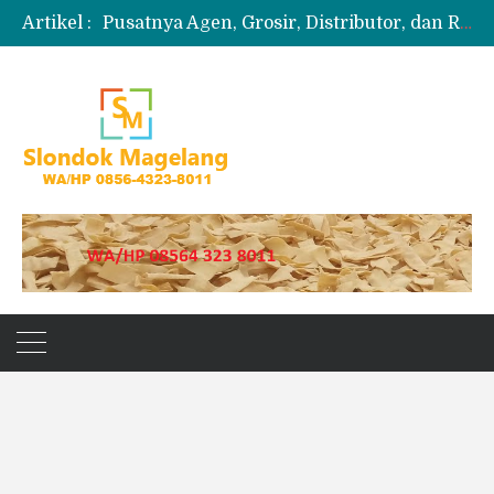
Artikel :
Pusatnya Agen, Grosir, Distributor, dan Reseller Puyur Koin
Produksi Slondok
Produsen Kerupuk Slondok Magelang
Jual Puyur Koin Mentah 1 Ball 5 kg
Jual Pasir Merapi Terdekat Kualitas Unggul untuk Proyek Kecil hingga Besar