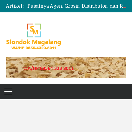
Artikel :
Pusatnya Agen, Grosir, Distributor, dan Reseller Puyur Koin
Produksi Slondok
Produsen Kerupuk Slondok Magelang
Jual Puyur Koin Mentah 1 Ball 5 kg
Jual Pasir Merapi Terdekat Kualitas Unggul untuk Proyek Kecil hingga Besar