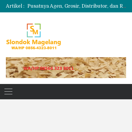
Artikel :
Pusatnya Agen, Grosir, Distributor, dan Reseller Puyur Koin
Produksi Slondok
Produsen Kerupuk Slondok Magelang
Jual Puyur Koin Mentah 1 Ball 5 kg
Jual Pasir Merapi Terdekat Kualitas Unggul untuk Proyek Kecil hingga Besar