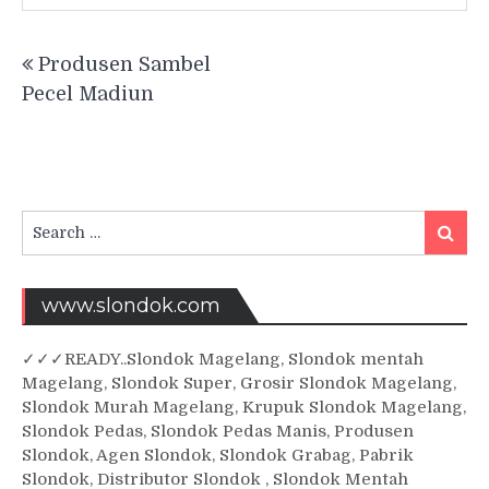
Post
Produsen Sambel
navigation
Pecel Madiun
Search
Searc
for:
www.slondok.com
✓
✓✓
READY..Slondok Magelang, Slondok mentah
Magelang, Slondok Super, Grosir Slondok Magelang,
Slondok Murah Magelang, Krupuk Slondok Magelang,
Slondok Pedas, Slondok Pedas Manis, Produsen
Slondok, Agen Slondok, Slondok Grabag, Pabrik
Slondok, Distributor Slondok , Slondok Mentah