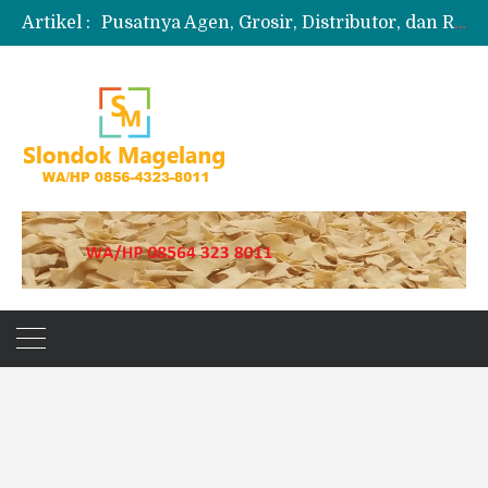
Artikel :
Pusatnya Agen, Grosir, Distributor, dan Reseller Puyur Koin
Produksi Slondok
Produsen Kerupuk Slondok Magelang
Jual Puyur Koin Mentah 1 Ball 5 kg
Jual Pasir Merapi Terdekat Kualitas Unggul untuk Proyek Kecil hingga Besar