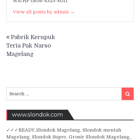
WA/HP 0856-4323-8011
View all posts by admin →
Post
Pabrik Kerupuk
navigation
Teria Pak Narso
Magelang
Search
Searc
for:
www.slondok.com
✓
✓✓
READY..Slondok Magelang, Slondok mentah
Magelang, Slondok Super, Grosir Slondok Magelang,