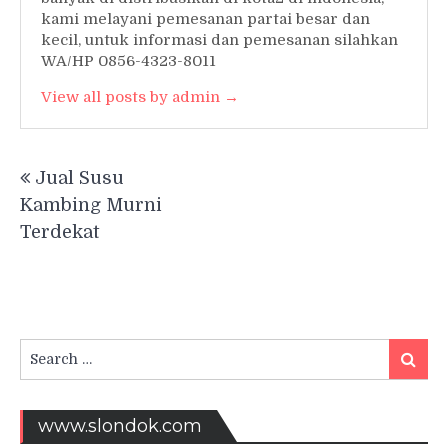
kami melayani pemesanan partai besar dan
kecil, untuk informasi dan pemesanan silahkan
WA/HP 0856-4323-8011
View all posts by admin →
Post
Jual Susu
navigation
Kambing Murni
Terdekat
Search
Searc
for:
www.slondok.com