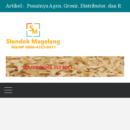
Artikel :
Pusatnya Agen, Grosir, Distributor, dan Reseller Puyur Koin
Produksi Slondok
Produsen Kerupuk Slondok Magelang
Jual Puyur Koin Mentah 1 Ball 5 kg
Jual Pasir Merapi Terdekat Kualitas Unggul untuk Proyek Kecil hingga Besar