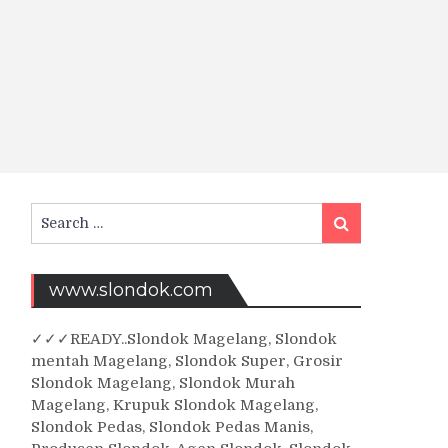
Search
Search
for:
www.slondok.com
✓
✓✓
READY..Slondok Magelang, Slondok
mentah Magelang, Slondok Super, Grosir
Slondok Magelang, Slondok Murah
Magelang, Krupuk Slondok Magelang,
Slondok Pedas, Slondok Pedas Manis,