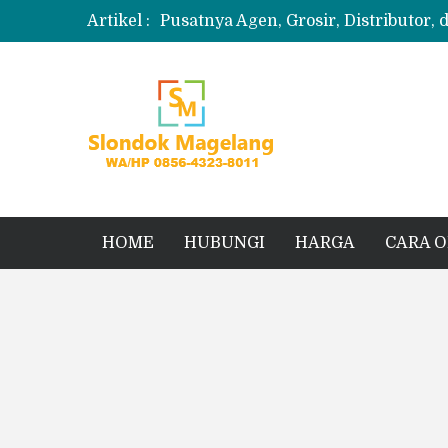
Artikel :
Pusatnya Agen, Grosir, Distributor, 
Produksi Slondok
Produsen Kerupuk Slondok Magela
Jual Puyur Koin Mentah 1 Ball 5 kg
Jual Pasir Merapi Terdekat Kualita
HOME
HUBUNGI
HARGA
CARA 