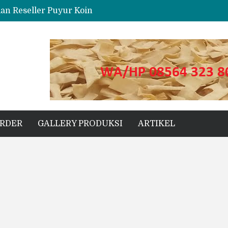
dan Reseller Puyur Koin
ng
s Unggul untuk Proyek Kecil hingga Besar
ORDER
GALLERY PRODUKSI
ARTIKEL