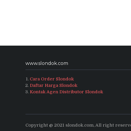
www.slondok.com
Cara Order Slondok
Daftar Harga Slondok
Kontak Agen Distributor Slondok
Copyright @ 2021 slondok.com, All right reser