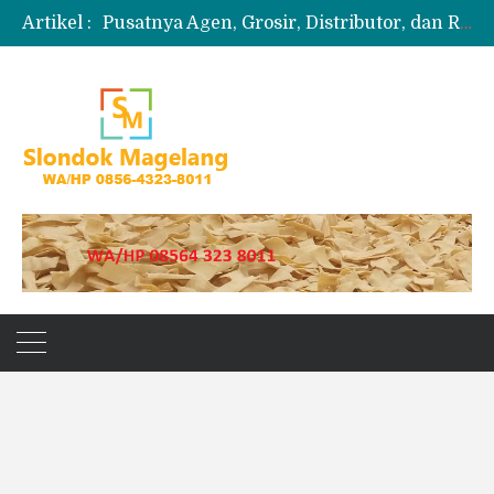
Artikel :
Pusatnya Agen, Grosir, Distributor, dan Reseller Puyur Koin
Produksi Slondok
Produsen Kerupuk Slondok Magelang
Jual Puyur Koin Mentah 1 Ball 5 kg
Jual Pasir Merapi Terdekat Kualitas Unggul untuk Proyek Kecil hingga Besar