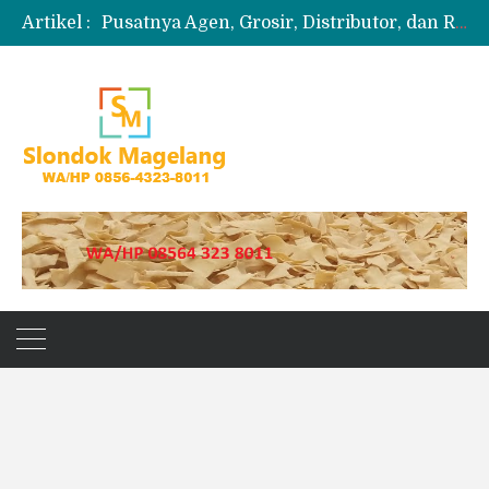
Artikel :
Pusatnya Agen, Grosir, Distributor, dan Reseller Puyur Koin
Produksi Slondok
Produsen Kerupuk Slondok Magelang
Jual Puyur Koin Mentah 1 Ball 5 kg
Jual Pasir Merapi Terdekat Kualitas Unggul untuk Proyek Kecil hingga Besar