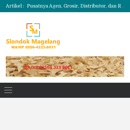
Artikel :
Pusatnya Agen, Grosir, Distributor, dan Reseller Puyur Koin
Produksi Slondok
Produsen Kerupuk Slondok Magelang
Jual Puyur Koin Mentah 1 Ball 5 kg
Jual Pasir Merapi Terdekat Kualitas Unggul untuk Proyek Kecil hingga Besar